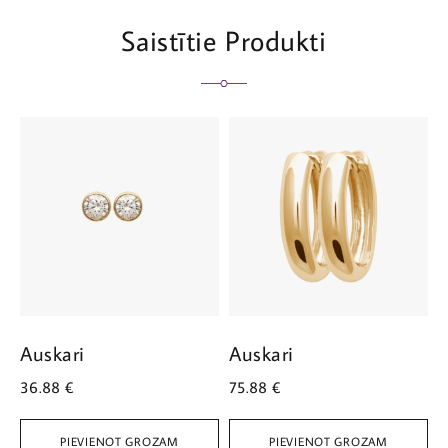
Saistītie Produkti
Auskari
Auskari
A
36.88
€
75.88
€
1
PIEVIENOT GROZAM
PIEVIENOT GROZAM