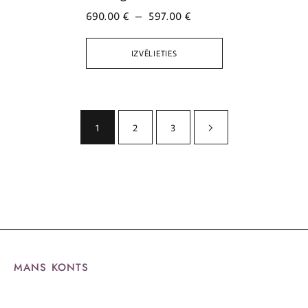
690.00
€
–
597.00
€
IZVĒLIETIES
1
2
3
MANS KONTS