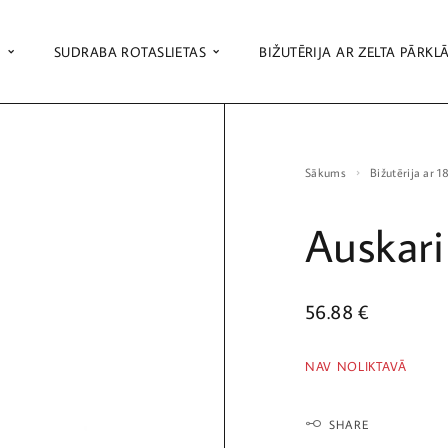
S
SUDRABA ROTASLIETAS
BIŽUTĒRIJA AR ZELTA PĀRKL
Sākums
Bižutērija ar 
Auskari
56.88
€
NAV NOLIKTAVĀ
SHARE