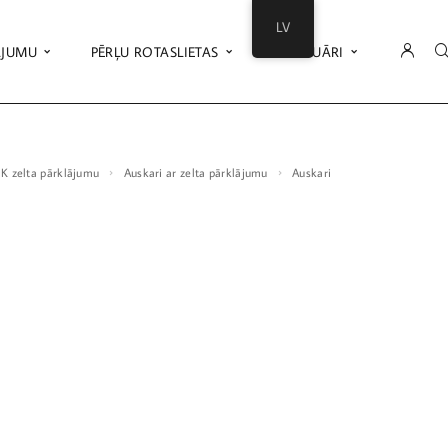
LV
ĀJUMU
PĒRĻU ROTASLIETAS
AKSESUĀRI
18K zelta pārklājumu
Auskari ar zelta pārklājumu
Auskari