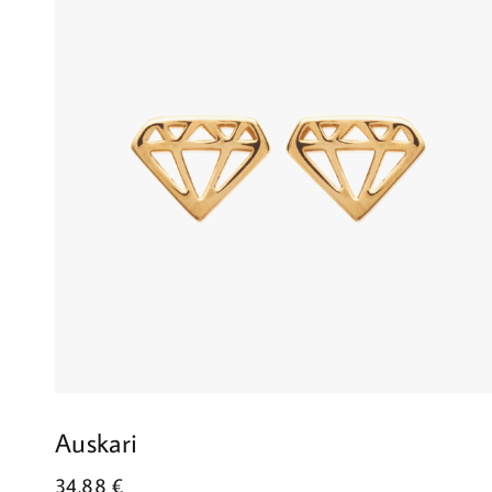
Auskari
34.88
€