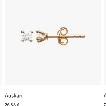
Auskari
26.88
€