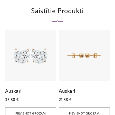
Saistītie Produkti
Auskari
Auskari
A
35.88
€
21.88
€
2
PIEVIENOT GROZAM
PIEVIENOT GROZAM