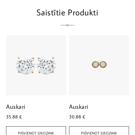
Saistītie Produkti
Auskari
Auskari
A
35.88
€
30.88
€
3
PIEVIENOT GROZAM
PIEVIENOT GROZAM