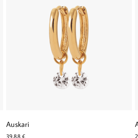
Auskari
39.88
€