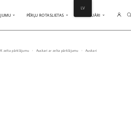
LV
ĀJUMU
PĒRĻU ROTASLIETAS
AKSESUĀRI
18K zelta pārklājumu
Auskari ar zelta pārklājumu
Auskari