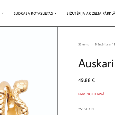
S
SUDRABA ROTASLIETAS
BIŽUTĒRIJA AR ZELTA PĀRKL
Sākums
Bižutērija ar 
Auskari
49.88
€
NAV NOLIKTAVĀ
SHARE