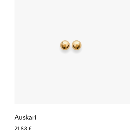
Auskari
21.88
€