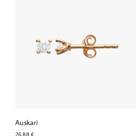
Auskari
26.88
€