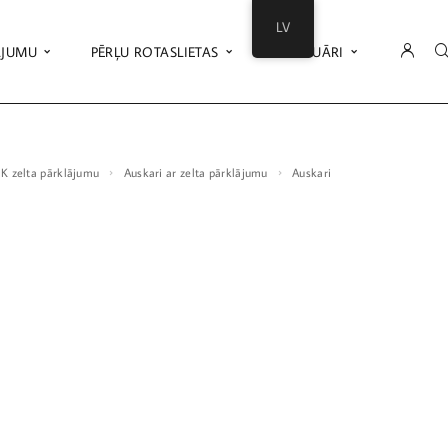
LV
ĀJUMU
PĒRĻU ROTASLIETAS
AKSESUĀRI
18K zelta pārklājumu
Auskari ar zelta pārklājumu
Auskari