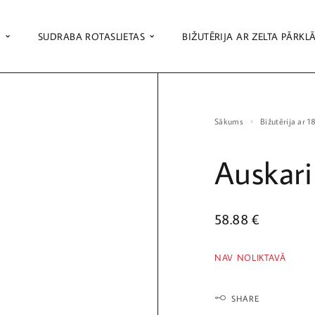
S
SUDRABA ROTASLIETAS
BIŽUTĒRIJA AR ZELTA PĀRKL
Sākums
Bižutērija ar 
Auskari
58.88
€
NAV NOLIKTAVĀ
SHARE