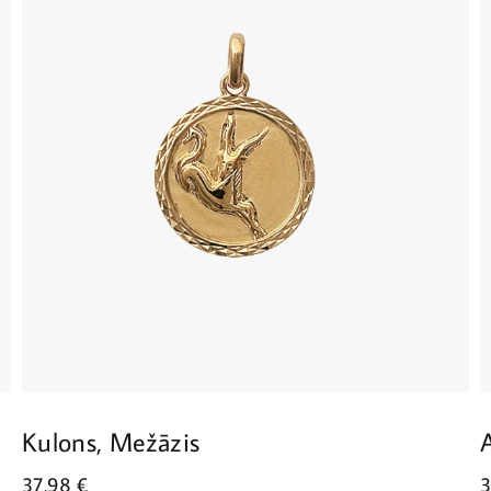
Kulons, Mežāzis
37.98
€