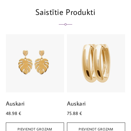
Saistītie Produkti
Auskari
Auskari
A
48.98
€
75.88
€
3
PIEVIENOT GROZAM
PIEVIENOT GROZAM