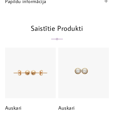
Papildu informācija
Saistītie Produkti
Auskari
Auskari
A