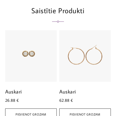
Saistītie Produkti
Auskari
Auskari
A
26.88
€
62.88
€
4
PIEVIENOT GROZAM
PIEVIENOT GROZAM