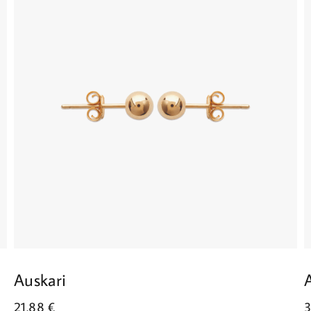
Auskari
21.88
€