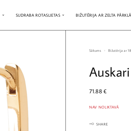
S
SUDRABA ROTASLIETAS
BIŽUTĒRIJA AR ZELTA PĀRKL
Sākums
Bižutērija ar 
Auskari
71.88
€
NAV NOLIKTAVĀ
SHARE