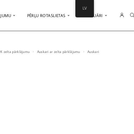
LV
ĀJUMU
PĒRĻU ROTASLIETAS
AKSESUĀRI
18K zelta pārklājumu
Auskari ar zelta pārklājumu
Auskari