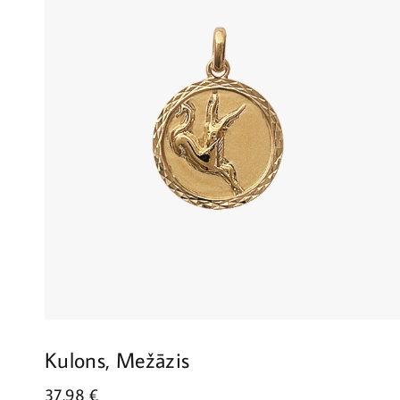
Kulons, Mežāzis
37.98
€