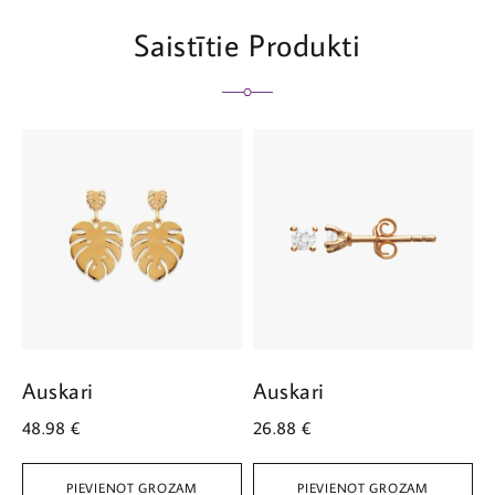
Saistītie Produkti
Auskari
Auskari
A
48.98
€
26.88
€
4
PIEVIENOT GROZAM
PIEVIENOT GROZAM