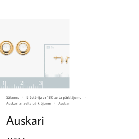
Sākums
Bižutērija ar 18K zelta pārklājumu
Auskari ar zelta pārklājumu
Auskari
Auskari