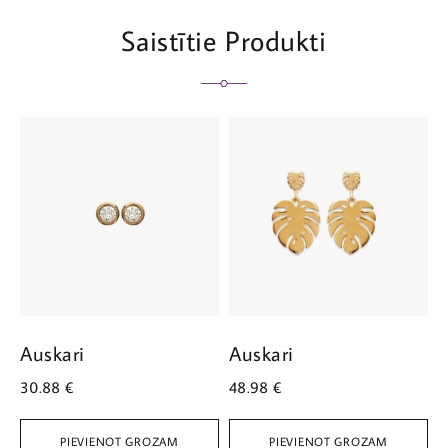
Saistītie Produkti
Auskari
Auskari
A
30.88
€
48.98
€
2
PIEVIENOT GROZAM
PIEVIENOT GROZAM