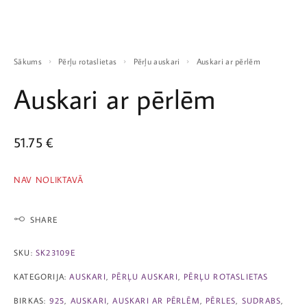
Sākums
Pērļu rotaslietas
Pērļu auskari
Auskari ar pērlēm
Auskari ar pērlēm
51.75
€
NAV NOLIKTAVĀ
SHARE
SKU:
SK23109E
KATEGORIJA:
AUSKARI
,
PĒRĻU AUSKARI
,
PĒRĻU ROTASLIETAS
BIRKAS:
925
,
AUSKARI
,
AUSKARI AR PĒRLĒM
,
PĒRLES
,
SUDRABS
,