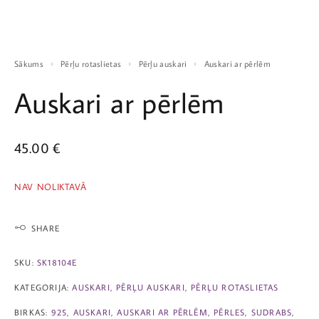
Sākums
Pērļu rotaslietas
Pērļu auskari
Auskari ar pērlēm
Auskari ar pērlēm
45.00
€
NAV NOLIKTAVĀ
SHARE
SKU:
SK18104E
KATEGORIJA:
AUSKARI
,
PĒRĻU AUSKARI
,
PĒRĻU ROTASLIETAS
BIRKAS:
925
,
AUSKARI
,
AUSKARI AR PĒRLĒM
,
PĒRLES
,
SUDRABS
,