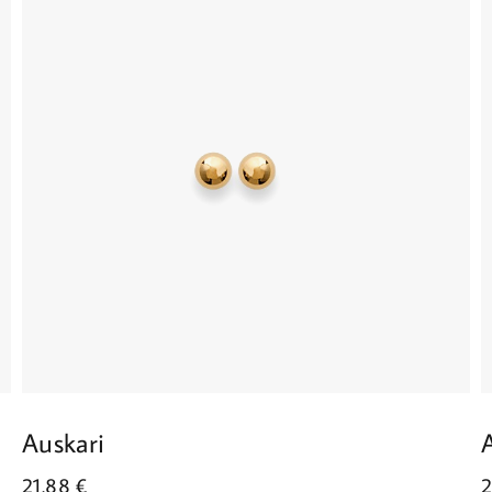
Auskari
21.88
€