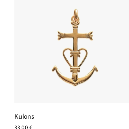
Kulons
33.00
€