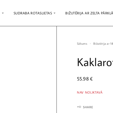
S
SUDRABA ROTASLIETAS
BIŽUTĒRIJA AR ZELTA PĀRKL
Sākums
Bižutērija ar 
Kaklaro
55.98
€
NAV NOLIKTAVĀ
SHARE