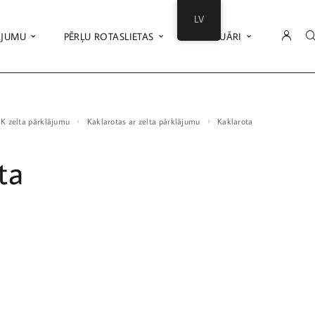
LV
ĀJUMU
PĒRĻU ROTASLIETAS
AKSESUĀRI
18K zelta pārklājumu
Kaklarotas ar zelta pārklājumu
Kaklarota
ta