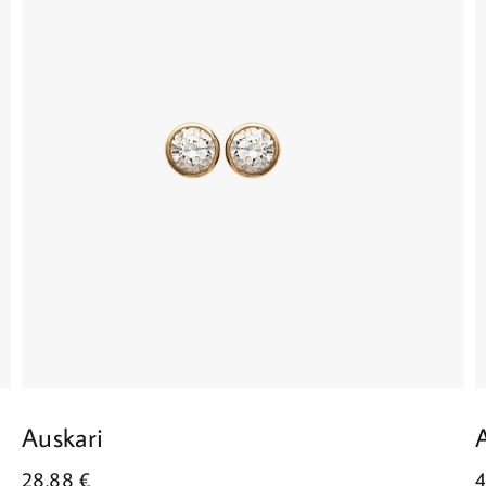
Auskari
28.88
€