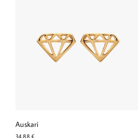
Auskari
34.88
€