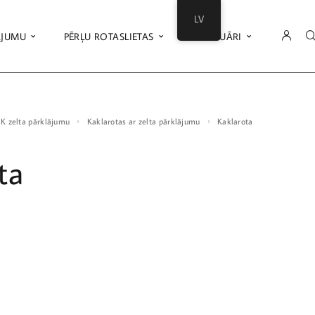
LV
ĀJUMU
PĒRĻU ROTASLIETAS
AKSESUĀRI
18K zelta pārklājumu
Kaklarotas ar zelta pārklājumu
Kaklarota
ta