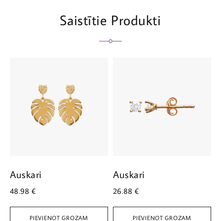
Saistītie Produkti
Auskari
Auskari
A
48.98
€
26.88
€
3
PIEVIENOT GROZAM
PIEVIENOT GROZAM