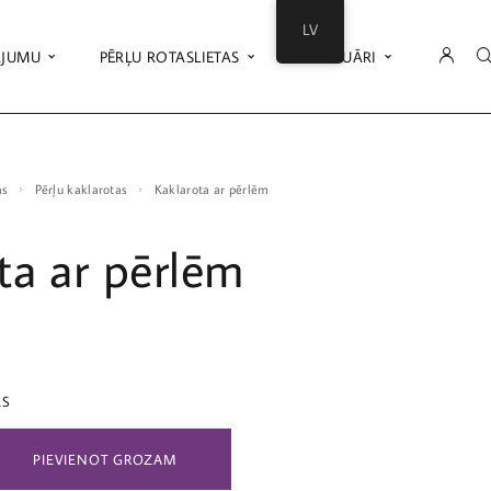
LV
ĀJUMU
PĒRĻU ROTASLIETAS
AKSESUĀRI
as
Pērļu kaklarotas
Kaklarota ar pērlēm
ta ar pērlēm
ES
PIEVIENOT GROZAM