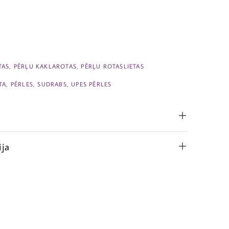
TAS
,
PĒRĻU KAKLAROTAS
,
PĒRĻU ROTASLIETAS
TA
,
PĒRLES
,
SUDRABS
,
UPES PĒRLES
ija