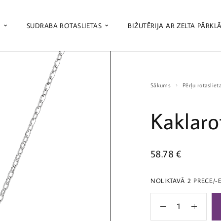
S
SUDRABA ROTASLIETAS
BIŽUTĒRIJA AR ZELTA PĀRKL
Sākums
Pērļu rotasliet
Kaklaro
58.78
€
NOLIKTAVĀ 2 PRECE/-