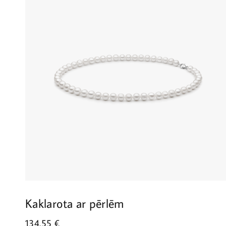
Kaklarota ar pērlēm
134.55
€