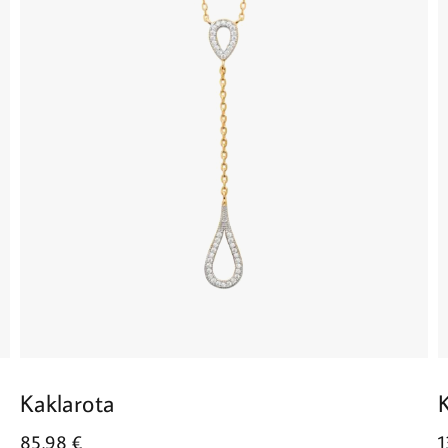
Kaklarota
85.98
€
1