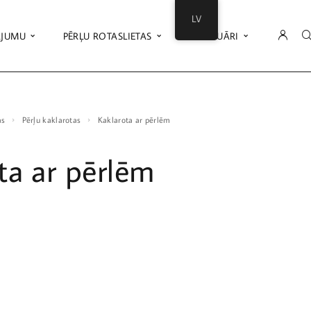
LV
ĀJUMU
PĒRĻU ROTASLIETAS
AKSESUĀRI
as
Pērļu kaklarotas
Kaklarota ar pērlēm
ta ar pērlēm