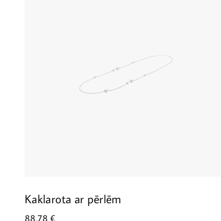
Kaklarota ar pērlēm
88.78
€