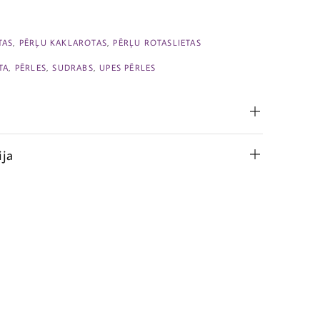
TAS
,
PĒRĻU KAKLAROTAS
,
PĒRĻU ROTASLIETAS
TA
,
PĒRLES
,
SUDRABS
,
UPES PĒRLES
ija