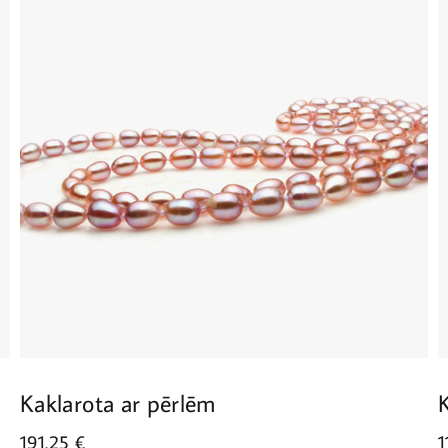
Kaklarota ar pērlēm
191.25
€
1