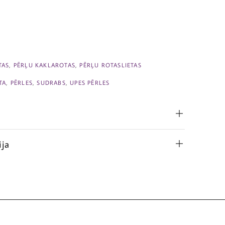
TAS
,
PĒRĻU KAKLAROTAS
,
PĒRĻU ROTASLIETAS
TA
,
PĒRLES
,
SUDRABS
,
UPES PĒRLES
ija