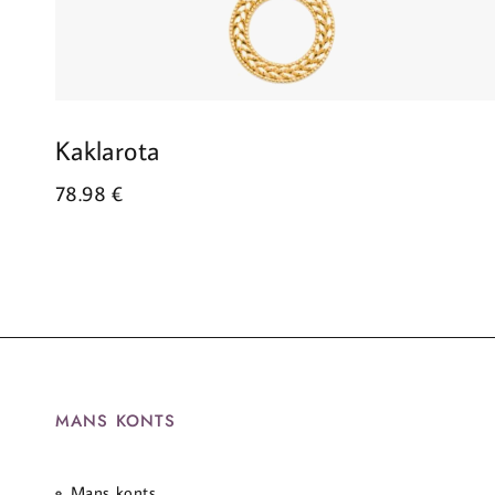
Kaklarota
78.98
€
MANS KONTS
Mans konts