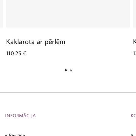
Kaklarota ar pērlēm
110.25
€
1
INFORMĀCIJA
K
Piegāde