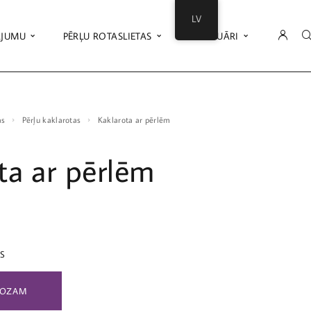
LV
ĀJUMU
PĒRĻU ROTASLIETAS
AKSESUĀRI
as
Pērļu kaklarotas
Kaklarota ar pērlēm
ta ar pērlēm
ES
ROZAM