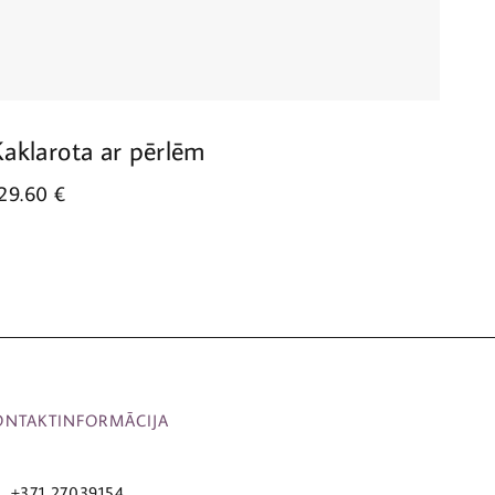
Kaklarota ar pērlēm
Kak
29.60
€
112.
ONTAKTINFORMĀCIJA
+371 27039154