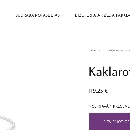
S
SUDRABA ROTASLIETAS
BIŽUTĒRIJA AR ZELTA PĀRKL
Sākums
Pērļu rotasliet
Kaklaro
119.25
€
NOLIKTAVĀ 1 PRECE/-
PIEVIENOT G