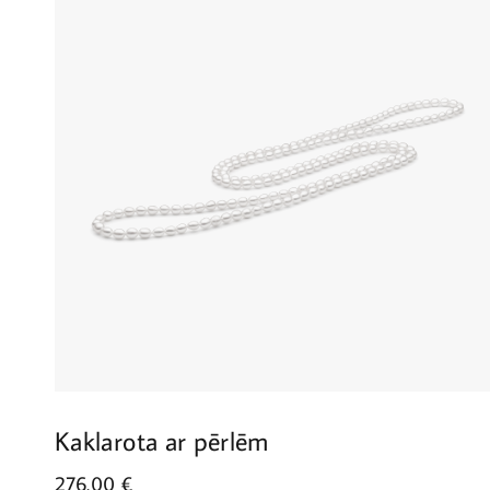
Kaklarota ar pērlēm
276.00
€