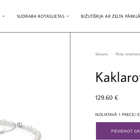
S
SUDRABA ROTASLIETAS
BIŽUTĒRIJA AR ZELTA PĀRKL
Sākums
Pērļu rotasliet
Kaklaro
129.60
€
NOLIKTAVĀ 1 PRECE/-
PIEVIENOT G