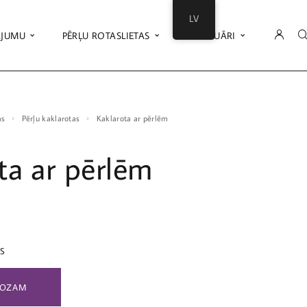
LV
ĀJUMU
PĒRĻU ROTASLIETAS
AKSESUĀRI
as
Pērļu kaklarotas
Kaklarota ar pērlēm
ta ar pērlēm
ES
ROZAM