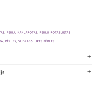
TAS
,
PĒRĻU KAKLAROTAS
,
PĒRĻU ROTASLIETAS
TA
,
PĒRLES
,
SUDRABS
,
UPES PĒRLES
ija