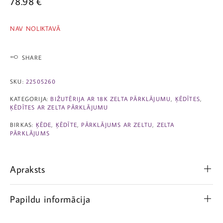
78.98
€
NAV NOLIKTAVĀ
SHARE
SKU:
22505260
KATEGORIJA:
BIŽUTĒRIJA AR 18K ZELTA PĀRKLĀJUMU
,
ĶĒDĪTES
,
ĶĒDĪTES AR ZELTA PĀRKLĀJUMU
BIRKAS:
ĶĒDE
,
ĶĒDĪTE
,
PĀRKLĀJUMS AR ZELTU
,
ZELTA
PĀRKLĀJUMS
Apraksts
Papildu informācija