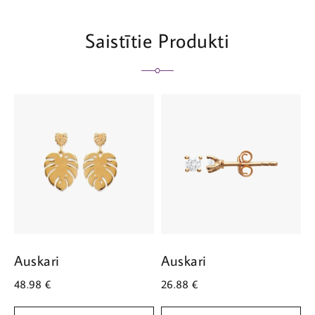
Saistītie Produkti
Auskari
Auskari
A
48.98
€
26.88
€
3