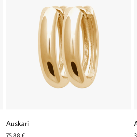
Auskari
75.88
€