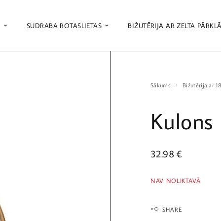
S
SUDRABA ROTASLIETAS
BIŽUTĒRIJA AR ZELTA PĀRKL
Sākums
Bižutērija ar 
Kulons
32.98
€
NAV NOLIKTAVĀ
SHARE