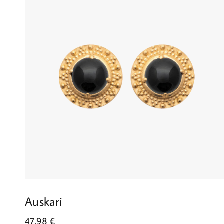
Auskari
47.98
€