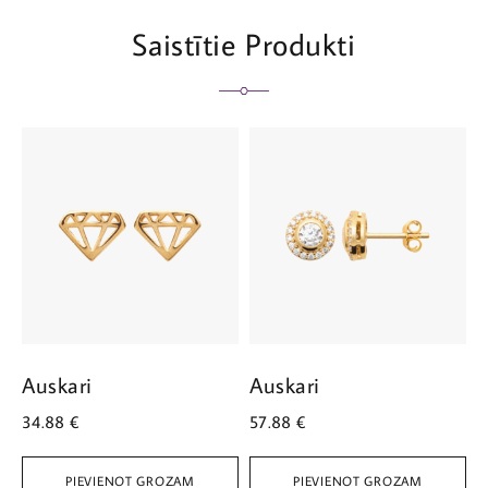
Saistītie Produkti
Auskari
Auskari
A
34.88
€
57.88
€
2
PIEVIENOT GROZAM
PIEVIENOT GROZAM