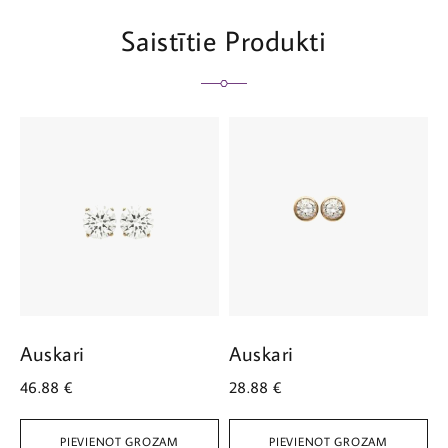
Saistītie Produkti
Auskari
Auskari
A
46.88
€
28.88
€
3
PIEVIENOT GROZAM
PIEVIENOT GROZAM