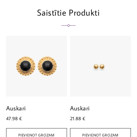
Saistītie Produkti
Auskari
Auskari
A
47.98
€
21.88
€
4
PIEVIENOT GROZAM
PIEVIENOT GROZAM