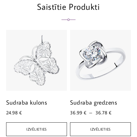
Saistītie Produkti
Sudraba kulons
Sudraba gredzens
S
24.98
€
36.99
€
–
36.78
€
1
IZVĒLIETIES
IZVĒLIETIES