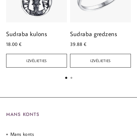
Sudraba kulons
Sudraba gredzens
S
18.00
€
39.88
€
5
IZVĒLIETIES
IZVĒLIETIES
MANS KONTS
Mans konts