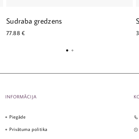
Sudraba gredzens
77.88
€
INFORMĀCIJA
K
Piegāde
Privātuma politika