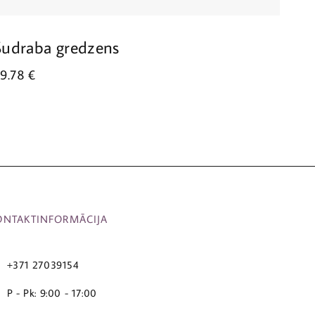
Sudraba gredzens
Sud
39.78
€
33.
ONTAKTINFORMĀCIJA
+371 27039154
P - Pk: 9:00 - 17:00