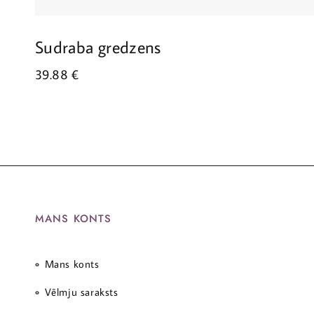
Sudraba gredzens
39.88
€
MANS KONTS
Mans konts
Vēlmju saraksts