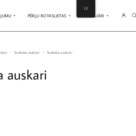
LV
ĀJUMU
PĒRĻU ROTASLIETAS
AKSESUĀRI
ietas
Sudraba auskari
Sudraba auskari
 auskari