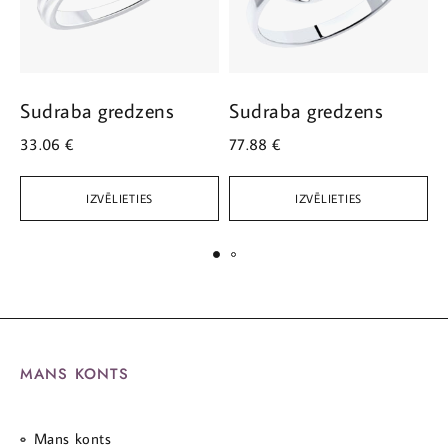
Sudraba gredzens
Sudraba gredzens
S
33.06
€
77.88
€
1
IZVĒLIETIES
IZVĒLIETIES
MANS KONTS
Mans konts