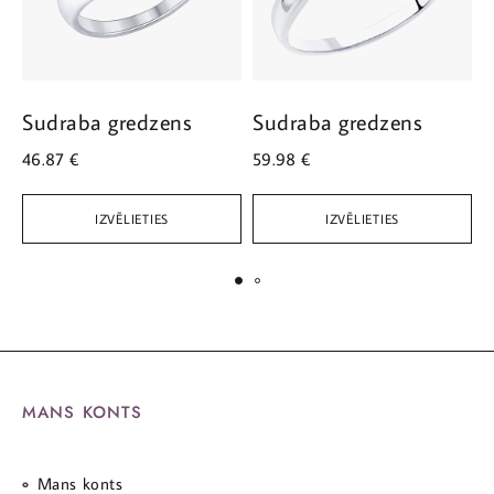
Sudraba gredzens
Sudraba gredzens
S
46.87
€
59.98
€
5
IZVĒLIETIES
IZVĒLIETIES
MANS KONTS
Mans konts