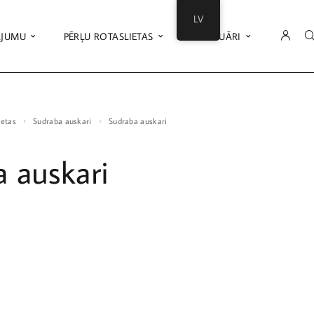
LV
ĀJUMU
PĒRĻU ROTASLIETAS
AKSESUĀRI
ietas
Sudraba auskari
Sudraba auskari
 auskari