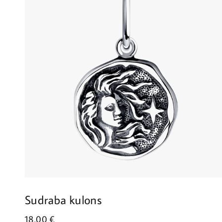
Sudraba kulons
18.00
€