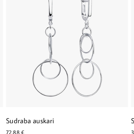
Sudraba auskari
72.88
€