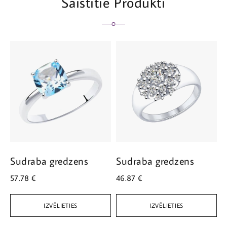
Saistītie Produkti
Sudraba gredzens
Sudraba gredzens
S
57.78
€
46.87
€
3
IZVĒLIETIES
IZVĒLIETIES