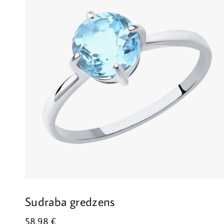
Sudraba gredzens
58.98
€