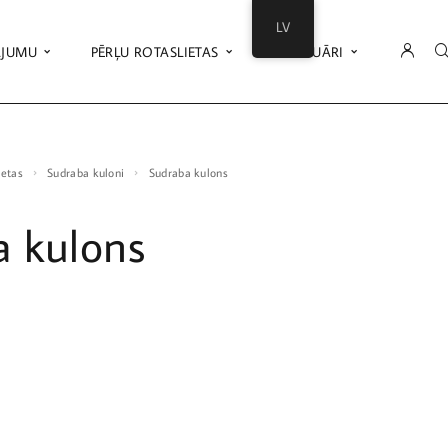
LV
ĀJUMU
PĒRĻU ROTASLIETAS
AKSESUĀRI
ietas
Sudraba kuloni
Sudraba kulons
a kulons