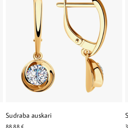
Sudraba auskari
88.88
€