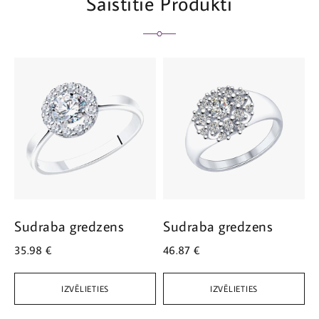
Saistītie Produkti
Sudraba gredzens
Sudraba gredzens
S
35.98
€
46.87
€
1
IZVĒLIETIES
IZVĒLIETIES