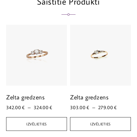
Saistītie Produkti
Zelta gredzens
Zelta gredzens
Z
342.00
€
–
324.00
€
303.00
€
–
279.00
€
3
IZVĒLIETIES
IZVĒLIETIES