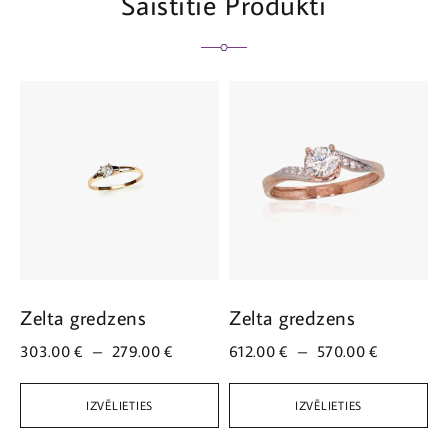
Saistītie Produkti
Zelta gredzens
Zelta gredzens
Z
303.00
€
–
279.00
€
612.00
€
–
570.00
€
3
IZVĒLIETIES
IZVĒLIETIES