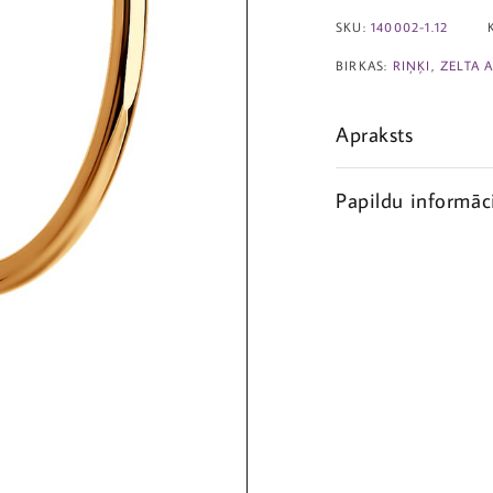
SKU:
140002-1.12
BIRKAS:
RIŅĶI
,
ZELTA 
Apraksts
Papildu informāc