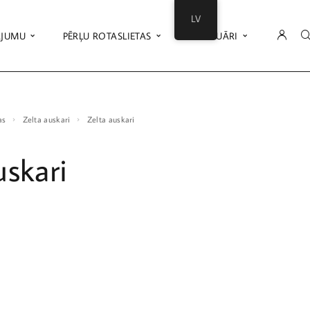
LV
ĀJUMU
PĒRĻU ROTASLIETAS
AKSESUĀRI
as
Zelta auskari
Zelta auskari
uskari