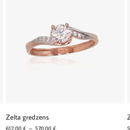
Zelta gredzens
612.00
€
–
570.00
€