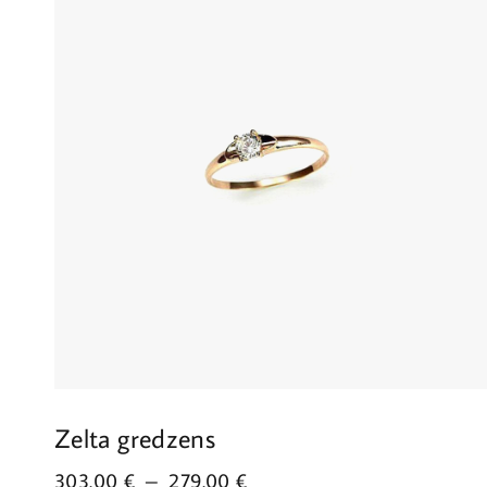
Zelta gredzens
303.00
€
–
279.00
€