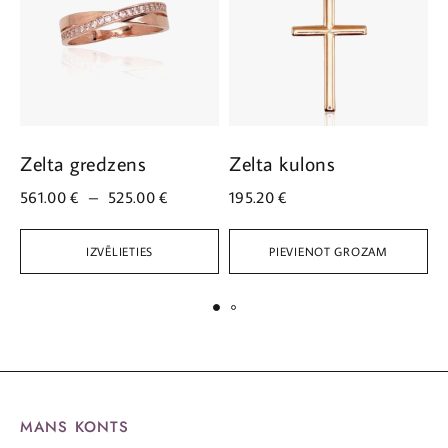
Zelta gredzens
Zelta kulons
Z
561.00
€
–
525.00
€
195.20
€
6
IZVĒLIETIES
PIEVIENOT GROZAM
MANS KONTS