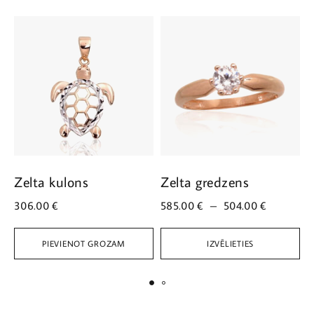
Zelta kulons
Zelta gredzens
Z
306.00
€
585.00
€
–
504.00
€
6
PIEVIENOT GROZAM
IZVĒLIETIES