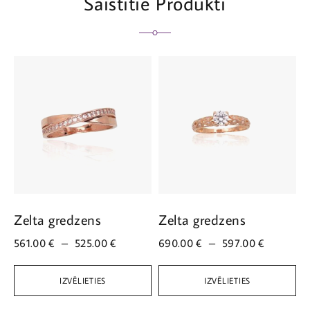
Saistītie Produkti
Zelta gredzens
Zelta gredzens
Z
561.00
€
–
525.00
€
690.00
€
–
597.00
€
4
IZVĒLIETIES
IZVĒLIETIES