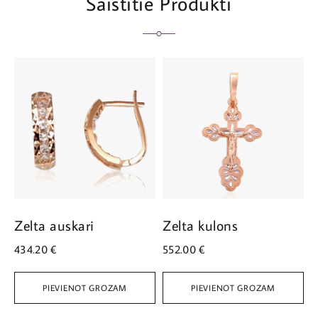
Saistītie Produkti
Zelta auskari
Zelta kulons
Z
434.20
€
552.00
€
5
PIEVIENOT GROZAM
PIEVIENOT GROZAM