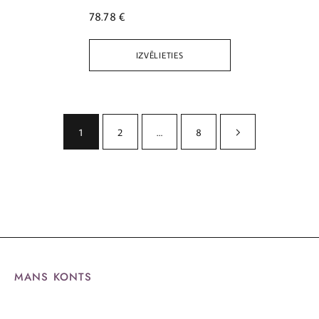
78.78
€
IZVĒLIETIES
1
2
…
8
MANS KONTS