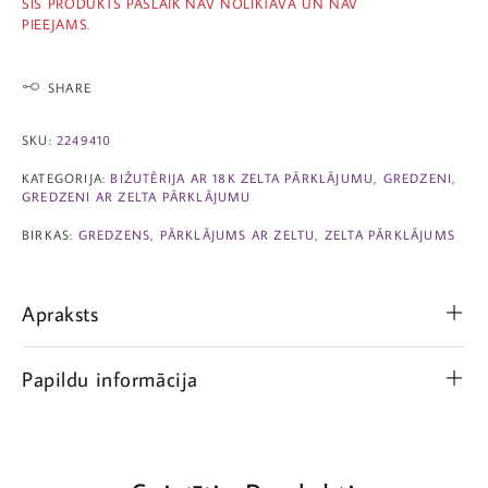
ŠIS PRODUKTS PAŠLAIK NAV NOLIKTAVĀ UN NAV
PIEEJAMS.
SHARE
SKU:
2249410
KATEGORIJA:
BIŽUTĒRIJA AR 18K ZELTA PĀRKLĀJUMU
,
GREDZENI
,
GREDZENI AR ZELTA PĀRKLĀJUMU
BIRKAS:
GREDZENS
,
PĀRKLĀJUMS AR ZELTU
,
ZELTA PĀRKLĀJUMS
Apraksts
Papildu informācija