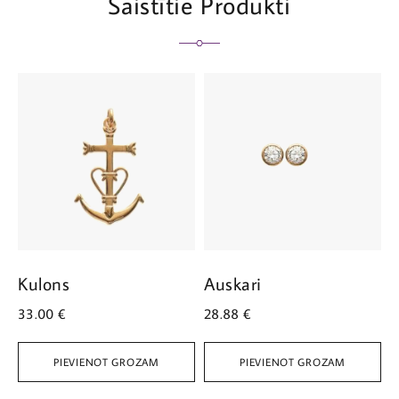
Saistītie Produkti
Kulons
Auskari
A
33.00
€
28.88
€
3
PIEVIENOT GROZAM
PIEVIENOT GROZAM