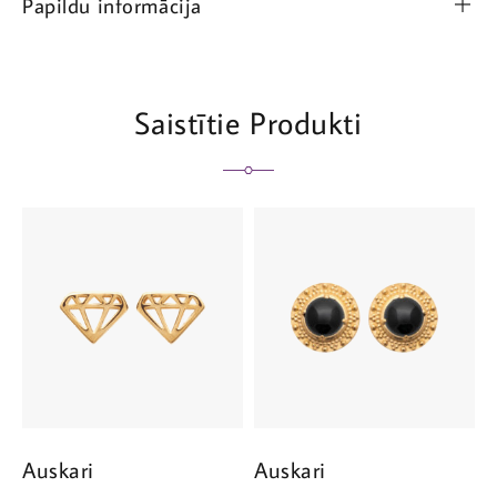
Papildu informācija
Saistītie Produkti
Auskari
Auskari
A