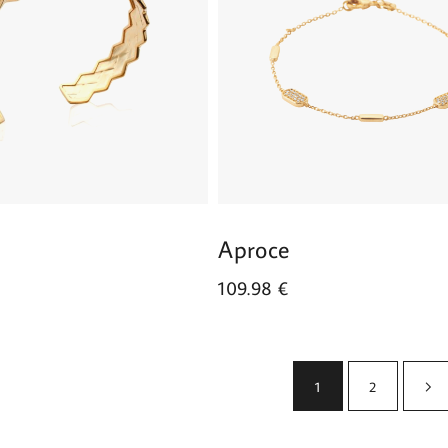
Aproce
109.98
€
1
2