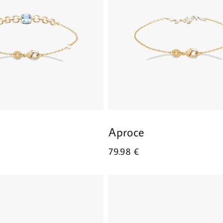
Aproce
79.98
€