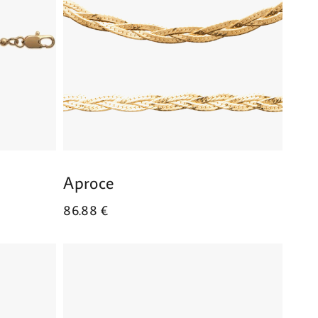
Aproce
86.88
€