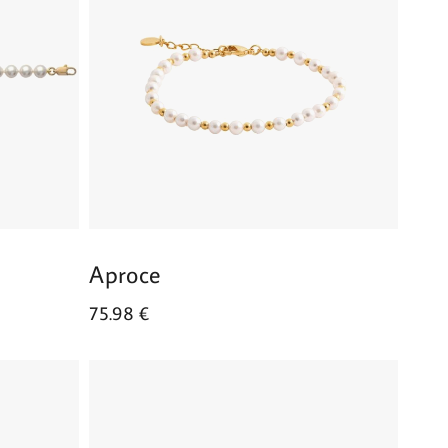
Aproce
75.98
€