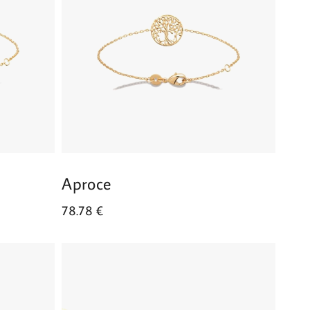
Aproce
78.78
€