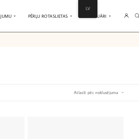
LV
ĀJUMU
PĒRĻU ROTASLIETAS
AKSESUĀRI