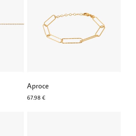
Aproce
67.98
€