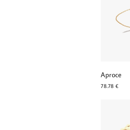
Aproce
78.78
€