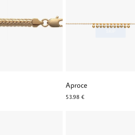
Aproce
53.98
€