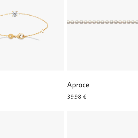
Aproce
39.98
€