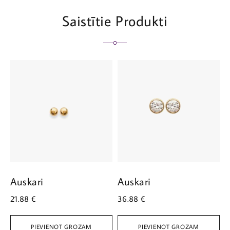
Saistītie Produkti
Auskari
Auskari
A
21.88
€
36.88
€
2
PIEVIENOT GROZAM
PIEVIENOT GROZAM