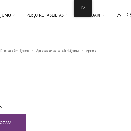
LV
ĀJUMU
PĒRĻU ROTASLIETAS
AKSESUĀRI
18K zelta pārklājumu
Aproces ar zelta pārklājumu
Aproce
ES
ROZAM