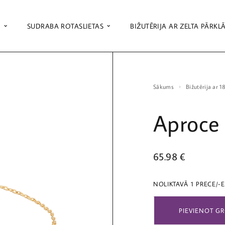
S
SUDRABA ROTASLIETAS
BIŽUTĒRIJA AR ZELTA PĀRKL
Sākums
Bižutērija ar 
Aproce
65.98
€
NOLIKTAVĀ 1 PRECE/-
PIEVIENOT G