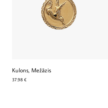
Kulons, Mežāzis
37.98
€