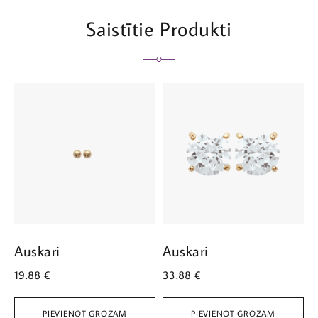
Saistītie Produkti
Auskari
Auskari
A
19.88
€
33.88
€
5
PIEVIENOT GROZAM
PIEVIENOT GROZAM